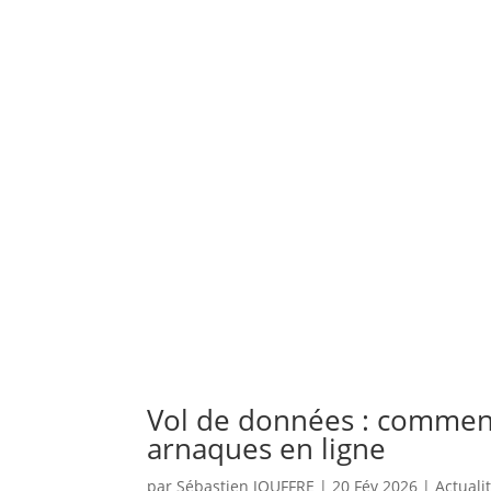
Vol de données : comment
arnaques en ligne
par
Sébastien JOUFFRE
|
20 Fév 2026
|
Actuali