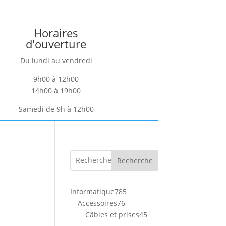
Horaires
d'ouverture
Du lundi au vendredi
9h00 à 12h00
14h00 à 19h00
Samedi de 9h à 12h00
Recherche
785
Informatique
785
76
produits
Accessoires
76
produits
45
Câbles et prises
45
produits