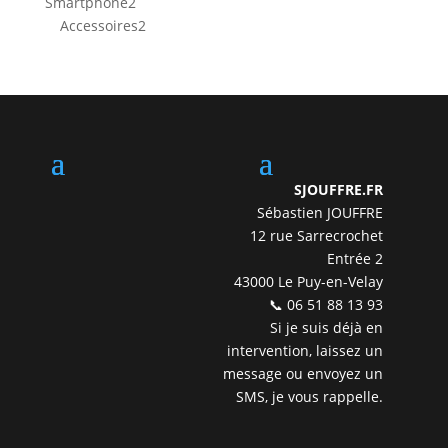
2
Smartphone
2
produits
2
Accessoires
2
produits
SJOUFFRE.FR
Sébastien JOUFFRE
12 rue Sarrecrochet
Entrée 2
43000 Le Puy-en-Velay
📞 06 51 88 13 93
Si je suis déjà en
intervention, laissez un
message ou envoyez un
SMS, je vous rappelle.