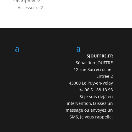
2
Smartphone
2
produits
2
Accessoires
2
produits
SJOUFFRE.FR
Sébastien JOUFFRE
12 rue Sarrecrochet
Entrée 2
43000 Le Puy-en-Velay
📞 06 51 88 13 93
Si je suis déjà en
intervention, laissez un
message ou envoyez un
SMS, je vous rappelle.