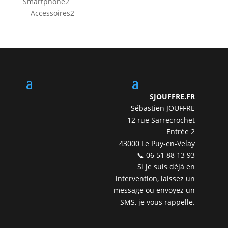
2
Smartphone
2
produits
2
Accessoires
2
produits
SJOUFFRE.FR
Sébastien JOUFFRE
12 rue Sarrecrochet
Entrée 2
43000 Le Puy-en-Velay
📞 06 51 88 13 93
Si je suis déjà en
intervention, laissez un
message ou envoyez un
SMS, je vous rappelle.