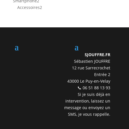
2
Smartphone
2
produits
2
Accessoires
2
produits
SJOUFFRE.FR
Sébastien JOUFFRE
12 rue Sarrecrochet
Entrée 2
43000 Le Puy-en-Velay
📞 06 51 88 13 93
Si je suis déjà en
intervention, laissez un
message ou envoyez un
SMS, je vous rappelle.