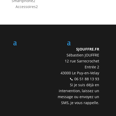
2
Smartphone
2
produits
2
Accessoires
2
produits
SJOUFFRE.FR
Sébastien JOUFFRE
12 rue Sarrecrochet
Entrée 2
43000 Le Puy-en-Velay
📞 06 51 88 13 93
Si je suis déjà en
intervention, laissez un
message ou envoyez un
SMS, je vous rappelle.