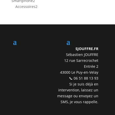
2
Smartphone
2
produits
2
Accessoires
2
produits
SJOUFFRE.FR
Sébastien JOUFFRE
12 rue Sarrecrochet
Entrée 2
43000 Le Puy-en-Velay
📞 06 51 88 13 93
Si je suis déjà en
intervention, laissez un
message ou envoyez un
SMS, je vous rappelle.