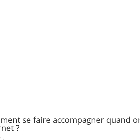
mment se faire accompagner quand o
rnet ?
és