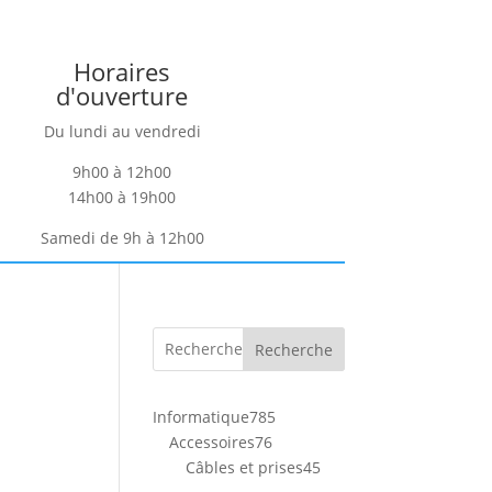
Horaires
d'ouverture
Du lundi au vendredi
9h00 à 12h00
14h00 à 19h00
Samedi de 9h à 12h00
Recherche
785
Informatique
785
76
produits
Accessoires
76
produits
45
Câbles et prises
45
produits