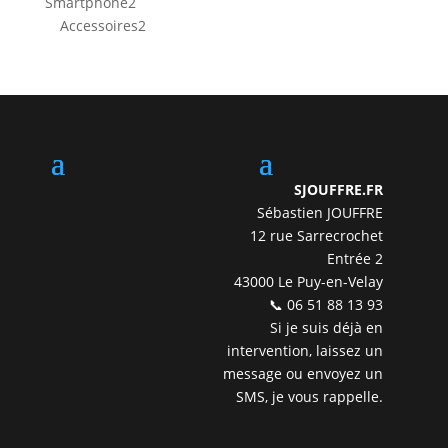
2
Smartphone
2
produits
2
Accessoires
2
produits
SJOUFFRE.FR
Sébastien JOUFFRE
12 rue Sarrecrochet
Entrée 2
43000 Le Puy-en-Velay
📞 06 51 88 13 93
Si je suis déjà en
intervention, laissez un
message ou envoyez un
SMS, je vous rappelle.