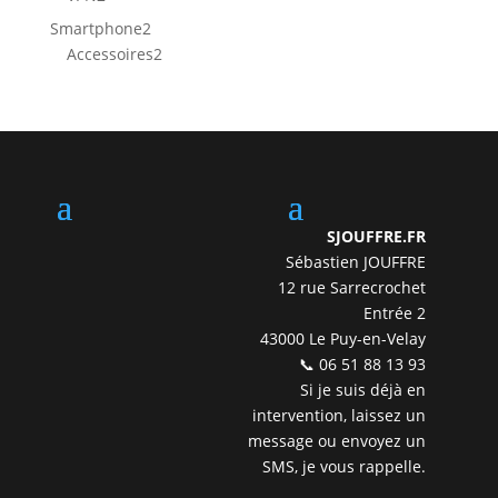
produits
2
Smartphone
2
produits
2
Accessoires
2
produits
SJOUFFRE.FR
Sébastien JOUFFRE
12 rue Sarrecrochet
Entrée 2
43000 Le Puy-en-Velay
📞 06 51 88 13 93
Si je suis déjà en
intervention, laissez un
message ou envoyez un
SMS, je vous rappelle.