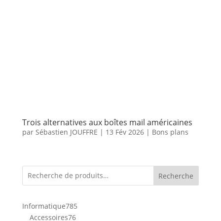
Trois alternatives aux boîtes mail américaines
par
Sébastien JOUFFRE
|
13 Fév 2026
|
Bons plans
Recherche
785
Informatique
785
76
produits
Accessoires
76