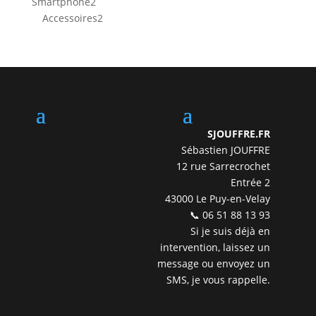
2
Smartphone
2
produits
2
Accessoires
2
produits
SJOUFFRE.FR
Sébastien JOUFFRE
12 rue Sarrecrochet
Entrée 2
43000 Le Puy-en-Velay
📞 06 51 88 13 93
Si je suis déjà en
intervention, laissez un
message ou envoyez un
SMS, je vous rappelle.