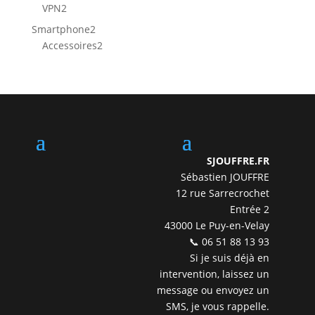
produit
2
VPN
2
produits
2
Smartphone
2
produits
2
Accessoires
2
produits
SJOUFFRE.FR
Sébastien JOUFFRE
12 rue Sarrecrochet
Entrée 2
43000 Le Puy-en-Velay
📞 06 51 88 13 93
Si je suis déjà en
intervention, laissez un
message ou envoyez un
SMS, je vous rappelle.