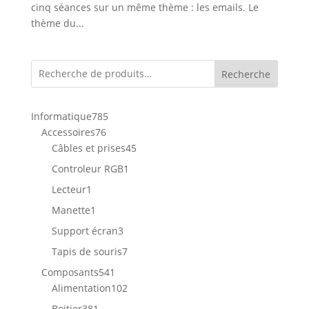
cinq séances sur un même thème : les emails. Le
thème du...
Recherche
785
Informatique
785
76
produits
Accessoires
76
produits
45
Câbles et prises
45
produits
1
Controleur RGB
1
produit
1
Lecteur
1
produit
1
Manette
1
produit
3
Support écran
3
produits
7
Tapis de souris
7
produits
541
Composants
541
produits
102
Alimentation
102
produits
381
Boitier
381