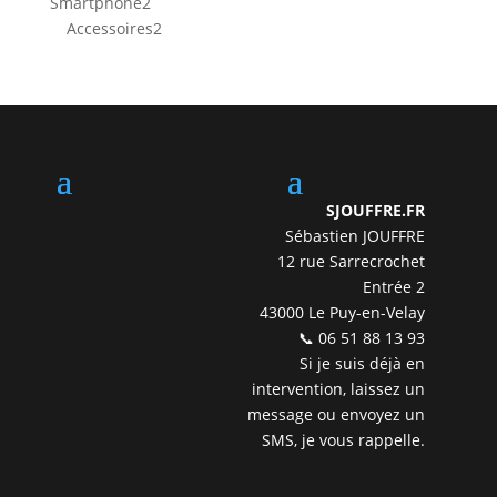
2
Smartphone
2
produits
2
Accessoires
2
produits
SJOUFFRE.FR
Sébastien JOUFFRE
12 rue Sarrecrochet
Entrée 2
43000 Le Puy-en-Velay
📞 06 51 88 13 93
Si je suis déjà en
intervention, laissez un
message ou envoyez un
SMS, je vous rappelle.