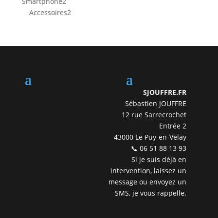
2
Smartphone
2
produits
2
Accessoires
2
produits
SJOUFFRE.FR
Sébastien JOUFFRE
12 rue Sarrecrochet
Entrée 2
43000 Le Puy-en-Velay
📞 06 51 88 13 93
Si je suis déjà en
intervention, laissez un
message ou envoyez un
SMS, je vous rappelle.