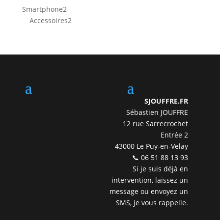
produits
2
Smartphone
2
produits
2
Accessoires
2
produits
SJOUFFRE.FR
Sébastien JOUFFRE
12 rue Sarrecrochet
Entrée 2
43000 Le Puy-en-Velay
📞 06 51 88 13 93
Si je suis déjà en
intervention, laissez un
message ou envoyez un
SMS, je vous rappelle.