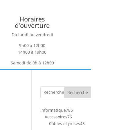
Horaires
d'ouverture
Du lundi au vendredi
9h00 à 12h00
14h00 à 19h00
Samedi de 9h à 12h00
Recherche
785
Informatique
785
76
produits
Accessoires
76
produits
45
Câbles et prises
45
produits