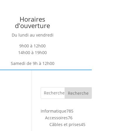
Horaires
d'ouverture
Du lundi au vendredi
9h00 à 12h00
14h00 à 19h00
Samedi de 9h à 12h00
Recherche
785
Informatique
785
76
produits
Accessoires
76
produits
45
Câbles et prises
45
produits