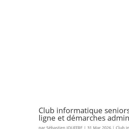
Club informatique senior
ligne et démarches admini
par
Sébastien JOUFFRE
|
31 Mar 2026
|
Club i