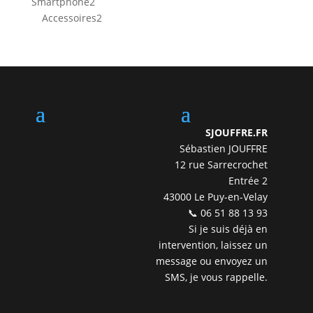
2
Smartphone
2
produits
2
Accessoires
2
produits
SJOUFFRE.FR
Sébastien JOUFFRE
12 rue Sarrecrochet
Entrée 2
43000 Le Puy-en-Velay
📞 06 51 88 13 93
Si je suis déjà en
intervention, laissez un
message ou envoyez un
SMS, je vous rappelle.