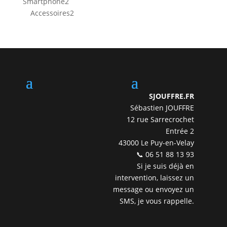
2
Smartphone
2
produits
2
Accessoires
2
produits
SJOUFFRE.FR
Sébastien JOUFFRE
12 rue Sarrecrochet
Entrée 2
43000 Le Puy-en-Velay
📞 06 51 88 13 93
Si je suis déjà en
intervention, laissez un
message ou envoyez un
SMS, je vous rappelle.