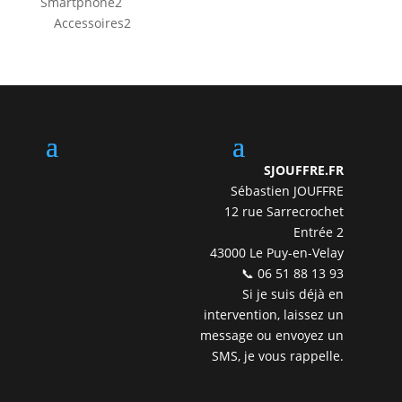
2
Smartphone
2
produits
2
Accessoires
2
produits
SJOUFFRE.FR
Sébastien JOUFFRE
12 rue Sarrecrochet
Entrée 2
43000 Le Puy-en-Velay
📞 06 51 88 13 93
Si je suis déjà en
intervention, laissez un
message ou envoyez un
SMS, je vous rappelle.