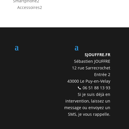
2
Smartphone
2
produits
2
Accessoires
2
produits
SJOUFFRE.FR
Sébastien JOUFFRE
12 rue Sarrecrochet
Entrée 2
43000 Le Puy-en-Velay
📞 06 51 88 13 93
Si je suis déjà en
intervention, laissez un
message ou envoyez un
SMS, je vous rappelle.