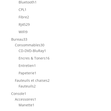
produits
1
Bluetooth
1
produit
1
CPL
1
produit
2
Fibre
2
produits
29
RJ45
29
produits
9
WIFI
9
produits
33
Bureau
33
produits
30
Consommables
30
produits
1
CD-DVD-BluRay
1
produit
16
Encres & Toners
16
produits
1
Entretien
1
produit
1
Papeterie
1
produit
2
Fauteuils et chaises
2
2
produits
Fauteuils
2
produits
1
Console
1
produit
1
Accessoires
1
1
produit
Manette
1
produit