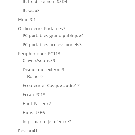
4
Refroidissement SSD
4
produits
3
Réseau
3
produits
1
Mini PC
1
produit
7
Ordinateurs Portables
7
produits
4
PC portables grand publique
4
produits
3
PC portables professionnels
3
produits
113
Périphériques PC
113
59
produits
Clavier/souris
59
produits
9
Disque dur externe
9
9
produits
Boitier
9
produits
17
Écouteur et Casque audio
17
produits
18
Écran PC
18
produits
2
Haut-Parleur
2
produits
6
Hubs USB
6
produits
2
Imprimante Jet d'encre
2
produits
41
Réseau
41