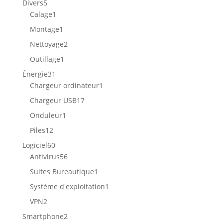
5
Divers
5
produits
1
Calage
1
produit
1
Montage
1
produit
2
Nettoyage
2
produits
1
Outillage
1
produit
31
Énergie
31
produits
1
Chargeur ordinateur
1
produit
17
Chargeur USB
17
produits
1
Onduleur
1
produit
12
Piles
12
produits
60
Logiciel
60
produits
56
Antivirus
56
produits
1
Suites Bureautique
1
produit
1
Système d'exploitation
1
produit
2
VPN
2
produits
2
Smartphone
2