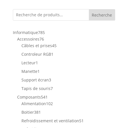
Recherche
785
Informatique
785
76
produits
Accessoires
76
produits
45
Câbles et prises
45
produits
1
Controleur RGB
1
produit
1
Lecteur
1
produit
1
Manette
1
produit
3
Support écran
3
produits
7
Tapis de souris
7
produits
541
Composants
541
produits
102
Alimentation
102
produits
381
Boitier
381
produits
51
Refroidissement et ventilation
51
produits