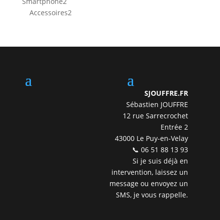
2
Smartphone
2
produits
2
Accessoires
2
produits
SJOUFFRE.FR
Sébastien JOUFFRE
12 rue Sarrecrochet
Entrée 2
43000 Le Puy-en-Velay
📞 06 51 88 13 93
Si je suis déjà en
intervention, laissez un
message ou envoyez un
SMS, je vous rappelle.