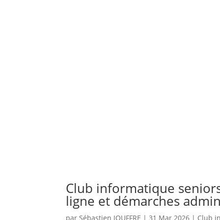
Club informatique senior
ligne et démarches admini
par
Sébastien JOUFFRE
|
31 Mar 2026
|
Club i