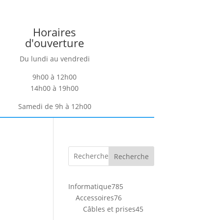
Horaires
d'ouverture
Du lundi au vendredi
9h00 à 12h00
14h00 à 19h00
Samedi de 9h à 12h00
Recherche
785
Informatique
785
76
produits
Accessoires
76
produits
45
Câbles et prises
45
produits