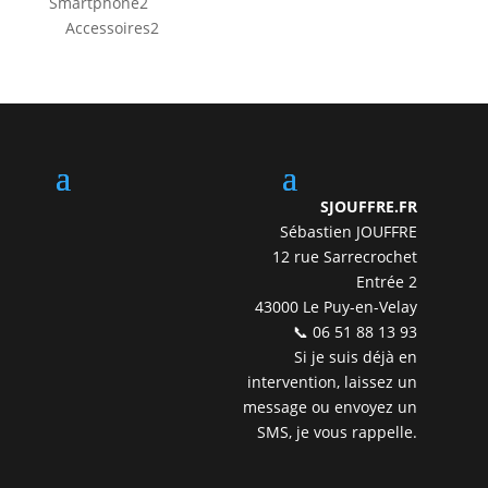
2
Smartphone
2
produits
2
Accessoires
2
produits
SJOUFFRE.FR
Sébastien JOUFFRE
12 rue Sarrecrochet
Entrée 2
43000 Le Puy-en-Velay
📞 06 51 88 13 93
Si je suis déjà en
intervention, laissez un
message ou envoyez un
SMS, je vous rappelle.