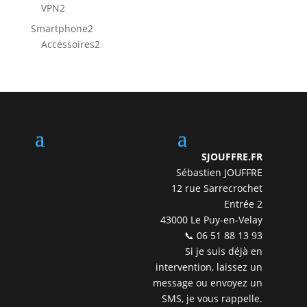
produit
2
VPN
2
produits
2
Smartphone
2
produits
2
Accessoires
2
produits
SJOUFFRE.FR
Sébastien JOUFFRE
12 rue Sarrecrochet
Entrée 2
43000 Le Puy-en-Velay
📞 06 51 88 13 93
Si je suis déjà en
intervention, laissez un
message ou envoyez un
SMS, je vous rappelle.