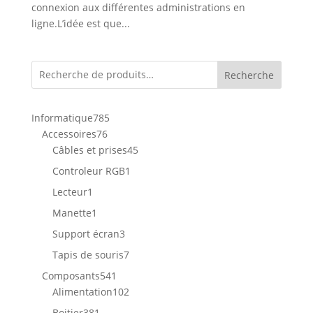
connexion aux différentes administrations en
ligne.L’idée est que...
Recherche
785
Informatique
785
76
produits
Accessoires
76
produits
45
Câbles et prises
45
produits
1
Controleur RGB
1
produit
1
Lecteur
1
produit
1
Manette
1
produit
3
Support écran
3
produits
7
Tapis de souris
7
produits
541
Composants
541
produits
102
Alimentation
102
produits
381
Boitier
381