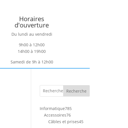
Horaires
d'ouverture
Du lundi au vendredi
9h00 à 12h00
14h00 à 19h00
Samedi de 9h à 12h00
Recherche
785
Informatique
785
76
produits
Accessoires
76
produits
45
Câbles et prises
45
produits