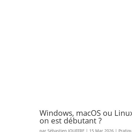
Windows, macOS ou Linux 
on est débutant ?
par
Sébastien JOUFFRE
|
15 Mar 2026
|
Pratiq