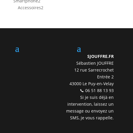
2
Smartphone
2
produits
2
Accessoires
2
produits
SJOUFFRE.FR
Sébastien JOUFFRE
12 rue Sarrecrochet
Entrée 2
43000 Le Puy-en-Velay
📞 06 51 88 13 93
Si je suis déjà en
intervention, laissez un
message ou envoyez un
SMS, je vous rappelle.