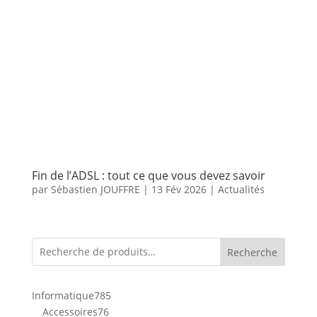
Fin de l’ADSL : tout ce que vous devez savoir
par
Sébastien JOUFFRE
|
13 Fév 2026
|
Actualités
Recherche
785
Informatique
785
76
produits
Accessoires
76