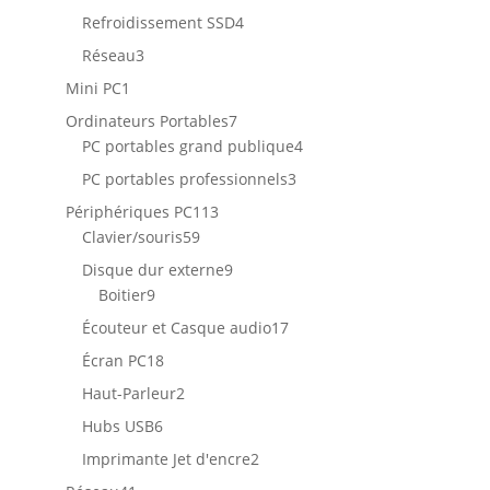
produits
4
Refroidissement SSD
4
produits
3
Réseau
3
produits
1
Mini PC
1
produit
7
Ordinateurs Portables
7
produits
4
PC portables grand publique
4
produits
3
PC portables professionnels
3
produits
113
Périphériques PC
113
59
produits
Clavier/souris
59
produits
9
Disque dur externe
9
9
produits
Boitier
9
produits
17
Écouteur et Casque audio
17
produits
18
Écran PC
18
produits
2
Haut-Parleur
2
produits
6
Hubs USB
6
produits
2
Imprimante Jet d'encre
2
produits