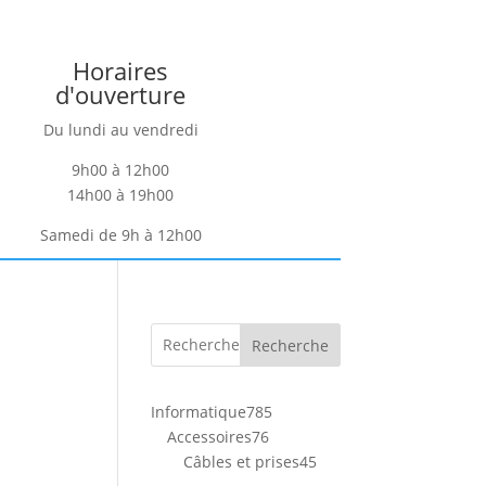
Horaires
d'ouverture
Du lundi au vendredi
9h00 à 12h00
14h00 à 19h00
Samedi de 9h à 12h00
Recherche
785
Informatique
785
76
produits
Accessoires
76
produits
45
Câbles et prises
45
produits