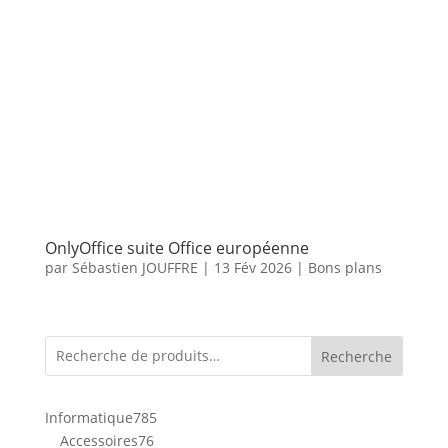
OnlyOffice suite Office européenne
par
Sébastien JOUFFRE
|
13 Fév 2026
|
Bons plans
Recherche
785
Informatique
785
76
produits
Accessoires
76