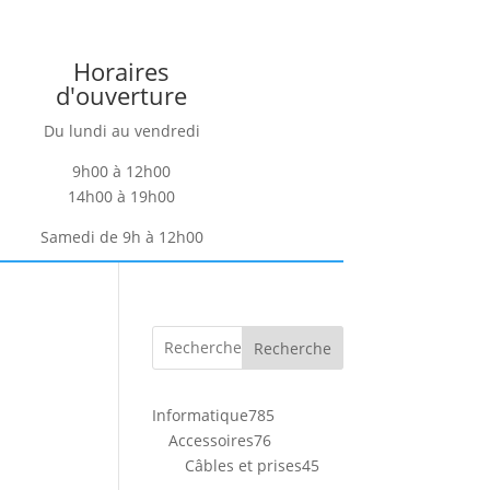
Horaires
d'ouverture
Du lundi au vendredi
9h00 à 12h00
14h00 à 19h00
Samedi de 9h à 12h00
Recherche
785
Informatique
785
76
produits
Accessoires
76
produits
45
Câbles et prises
45
produits