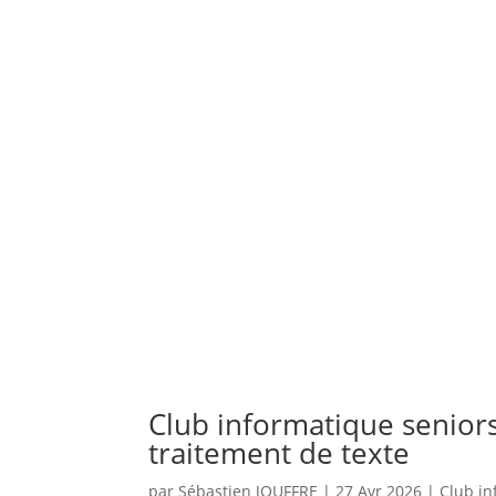
Club informatique senior
traitement de texte
par
Sébastien JOUFFRE
|
27 Avr 2026
|
Club i