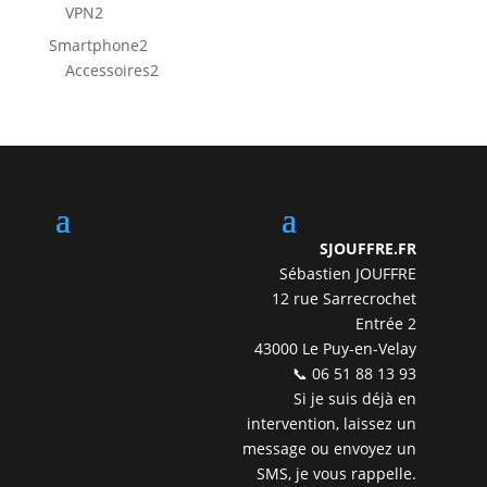
produit
2
VPN
2
produits
2
Smartphone
2
produits
2
Accessoires
2
produits
SJOUFFRE.FR
Sébastien JOUFFRE
12 rue Sarrecrochet
Entrée 2
43000 Le Puy-en-Velay
📞 06 51 88 13 93
Si je suis déjà en
intervention, laissez un
message ou envoyez un
SMS, je vous rappelle.