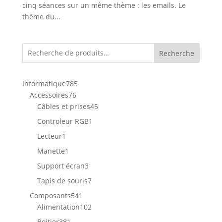
cinq séances sur un même thème : les emails. Le
thème du...
Recherche
785
Informatique
785
76
produits
Accessoires
76
produits
45
Câbles et prises
45
produits
1
Controleur RGB
1
produit
1
Lecteur
1
produit
1
Manette
1
produit
3
Support écran
3
produits
7
Tapis de souris
7
produits
541
Composants
541
produits
102
Alimentation
102
produits
381
Boitier
381