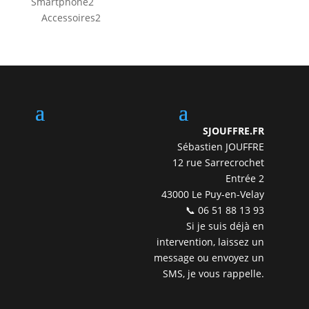
2
Smartphone
2
produits
2
Accessoires
2
produits
SJOUFFRE.FR
Sébastien JOUFFRE
12 rue Sarrecrochet
Entrée 2
43000 Le Puy-en-Velay
📞 06 51 88 13 93
Si je suis déjà en
intervention, laissez un
message ou envoyez un
SMS, je vous rappelle.