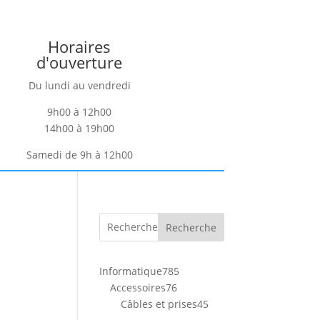
Horaires
d'ouverture
Du lundi au vendredi
9h00 à 12h00
14h00 à 19h00
Samedi de 9h à 12h00
Recherche
785
Informatique
785
76
produits
Accessoires
76
produits
45
Câbles et prises
45
produits