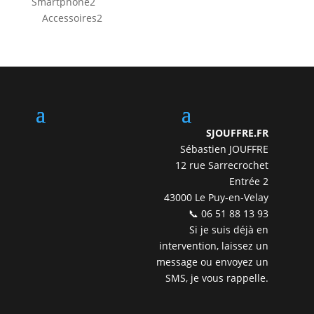
2
Smartphone
2
produits
2
Accessoires
2
produits
SJOUFFRE.FR
Sébastien JOUFFRE
12 rue Sarrecrochet
Entrée 2
43000 Le Puy-en-Velay
📞 06 51 88 13 93
Si je suis déjà en
intervention, laissez un
message ou envoyez un
SMS, je vous rappelle.