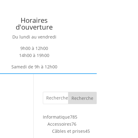
Horaires
d'ouverture
Du lundi au vendredi
9h00 à 12h00
14h00 à 19h00
Samedi de 9h à 12h00
Recherche
785
Informatique
785
76
produits
Accessoires
76
produits
45
Câbles et prises
45
produits