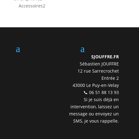
produits
2
Accessoires
2
produits
SJOUFFRE.FR
Sébastien JOUFFRE
12 rue Sarrecrochet
Entrée 2
43000 Le Puy-en-Velay
📞 06 51 88 13 93
Si je suis déjà en
intervention, laissez un
message ou envoyez un
SMS, je vous rappelle.