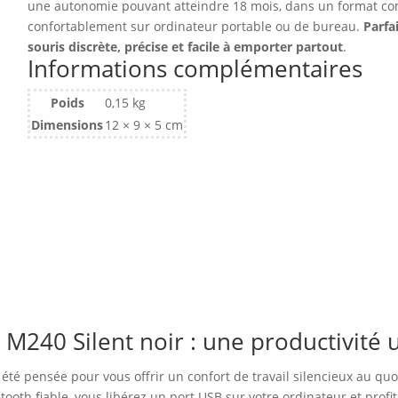
une autonomie pouvant atteindre 18 mois, dans un format com
confortablement sur ordinateur portable ou de bureau.
Parfa
souris discrète, précise et facile à emporter partout
.
Informations complémentaires
Poids
0,15 kg
Dimensions
12 × 9 × 5 cm
M240 Silent noir : une productivité u
a été pensée pour vous offrir un confort de travail silencieux au qu
oth fiable, vous libérez un port USB sur votre ordinateur et profi