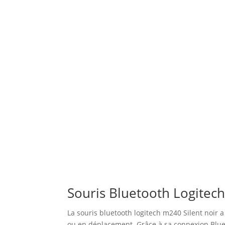
Souris Bluetooth Logitech 
La souris bluetooth logitech m240 Silent noir 
ou en déplacement. Grâce à sa connexion Blueto