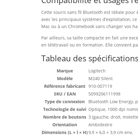
Compatibilité et usages
Cette souris sans fil Bluetooth est idéale pou
avec les principaux systèmes d’exploitation, c
Mac ou à un Chromebook sans changer vos ha
Par ailleurs, sa taille compacte en fait une ex
en télétravail ou en formation. Elle convient p
Tableau des spécification
Marque
Logitech
Modèle
M240 Silent
Référence fabricant
910-007119
SKU / EAN
5099206111998
Type de connexion
Bluetooth Low Energy, p
Technologie de suivi
Optique, 1000 dpi nomina
Nombre de boutons
3 (gauche, droit, molette
Orientation
Ambidextre
Dimensions (L × l × H)
9,9 × 6,0 × 3,9 cm env.