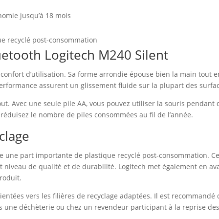
onomie jusqu’à 18 mois
que recyclé post-consommation
uetooth Logitech M240 Silent
confort d’utilisation. Sa forme arrondie épouse bien la main tout en 
performance assurent un glissement fluide sur la plupart des surf
tout. Avec une seule pile AA, vous pouvez utiliser la souris penda
réduisez le nombre de piles consommées au fil de l’année.
yclage
re une part importante de plastique recyclé post-consommation. Cet
t niveau de qualité et de durabilité. Logitech met également en a
roduit.
 orientées vers les filières de recyclage adaptées. Il est recommandé
ns une déchèterie ou chez un revendeur participant à la reprise de