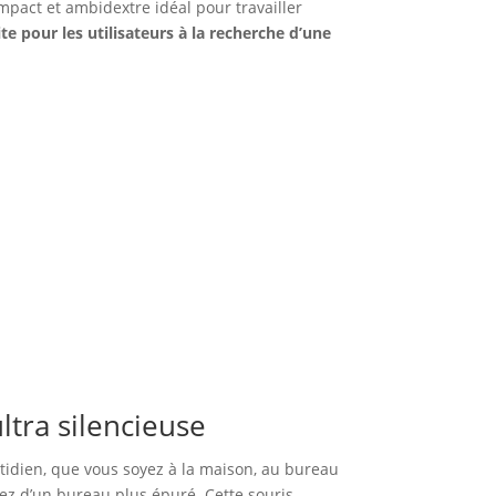
pact et ambidextre idéal pour travailler
ite pour les utilisateurs à la recherche d’une
ltra silencieuse
otidien, que vous soyez à la maison, au bureau
tez d’un bureau plus épuré. Cette souris