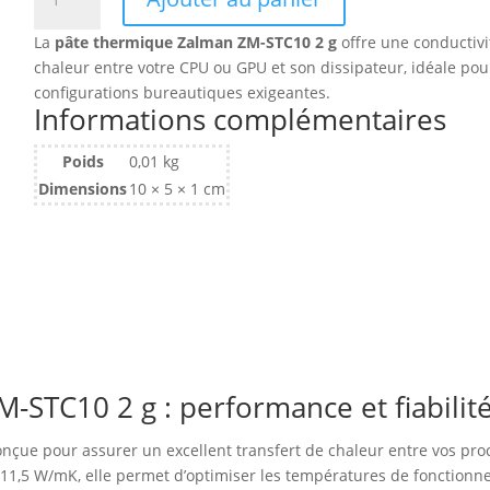
de
Pâte
La
pâte thermique Zalman ZM-STC10 2 g
offre une conductivi
Thermique
chaleur entre votre CPU ou GPU et son dissipateur, idéale pour 
Zalman
configurations bureautiques exigeantes.
STC10
Informations complémentaires
-
2g
Poids
0,01 kg
Dimensions
10 × 5 × 1 cm
STC10 2 g : performance et fiabilit
çue pour assurer un excellent transfert de chaleur entre vos pro
11,5 W/mK, elle permet d’optimiser les températures de fonctionne