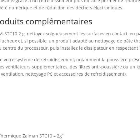
osants grâce à un refroidissement plus efficace permet de retarde
iété numérique et de réduction des déchets électroniques.
 produits complémentaires
-STC10 2 g, nettoyez soigneusement les surfaces en contact, en pa
elucheux et, si possible, un produit adapté au nettoyage de pâte th
u centre du processeur, puis installez le dissipateur en respectan
 de votre système de refroidissement, notamment la poussière présen
 ventilateurs supplémentaires, des filtres anti-poussière ou un k
 ventilation, nettoyage PC et accessoires de refroidissement).
e Thermique Zalman STC10 – 2g”