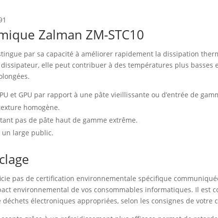
91
ermique Zalman ZM-STC10
ingue par sa capacité à améliorer rapidement la dissipation therm
 dissipateur, elle peut contribuer à des températures plus basses e
olongées.
PU et GPU par rapport à une pâte vieillissante ou d’entrée de gam
a texture homogène.
sitant pas de pâte haut de gamme extrême.
 un large public.
yclage
ie pas de certification environnementale spécifique communiquée
pact environnemental de vos consommables informatiques. Il est con
 déchets électroniques appropriées, selon les consignes de votre co