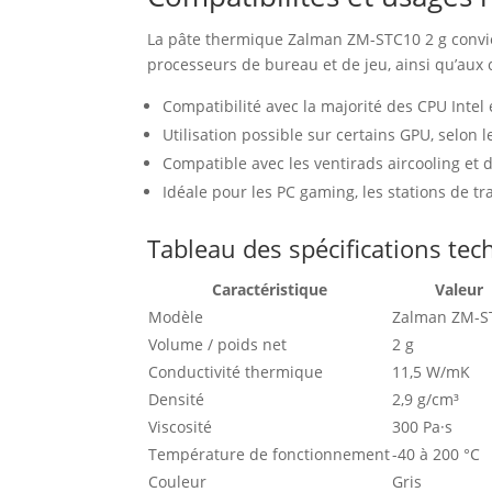
La pâte thermique Zalman ZM-STC10 2 g convien
processeurs de bureau et de jeu, ainsi qu’aux 
Compatibilité avec la majorité des CPU Intel
Utilisation possible sur certains GPU, selon
Compatible avec les ventirads aircooling et
Idéale pour les PC gaming, les stations de tra
Tableau des spécifications te
Caractéristique
Valeur
Modèle
Zalman ZM-S
Volume / poids net
2 g
Conductivité thermique
11,5 W/mK
Densité
2,9 g/cm³
Viscosité
300 Pa·s
Température de fonctionnement
-40 à 200 °C
Couleur
Gris