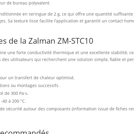
teur de bureau polyvalent.
tionnée en seringue de 2 g, ce qui offre une quantité suffisante p
s. Sa texture lisse facilite l’application et garantit un contact ho
les de la Zalman ZM-STC10
 une forte conductivité thermique et une excellente stabilité, ce
s des utilisateurs qui recherchent une solution simple, fiable et p
our un transfert de chaleur optimisé.
ations ou montages successifs.
té de 300 Pa·s.
-40 à 200 °C.
s de sécurité autour des composants (information issue de fiches rev
s recommandés