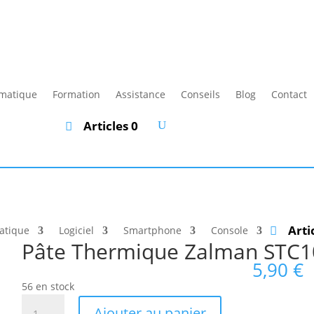
rmatique
Formation
Assistance
Conseils
Blog
Contact
Articles 0
Arti
atique
Logiciel
Smartphone
Console
Pâte Thermique Zalman STC1
5,90
€
56 en stock
quantité
Ajouter au panier