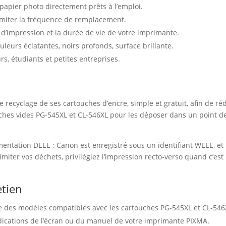
 papier photo directement prêts à l’emploi.
limiter la fréquence de remplacement.
 d’impression et la durée de vie de votre imprimante.
leurs éclatantes, noirs profonds, surface brillante.
urs, étudiants et petites entreprises.
e
recyclage de ses cartouches d’encre, simple et gratuit, afin de ré
es vides PG-545XL et CL-546XL pour les déposer dans un point de 
mentation DEEE ; Canon est enregistré sous un identifiant WEEE, et 
 limiter vos déchets, privilégiez l’impression recto-verso quand c’es
etien
ie des modèles compatibles avec les cartouches PG-545XL et CL-546X
ndications de l’écran ou du manuel de votre imprimante PIXMA.