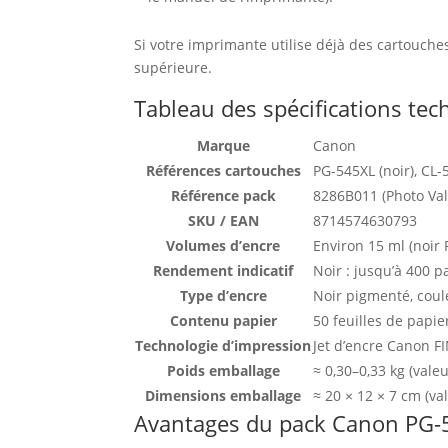
Si votre imprimante utilise déjà des cartouch
supérieure.
Tableau des spécifications te
Marque
Canon
Références cartouches
PG-545XL (noir), CL-
Référence pack
8286B011 (Photo Val
SKU / EAN
8714574630793
Volumes d’encre
Environ 15 ml (noir 
Rendement indicatif
Noir : jusqu’à 400 p
Type d’encre
Noir pigmenté, coul
Contenu papier
50 feuilles de papi
Technologie d’impression
Jet d’encre Canon F
Poids emballage
≈ 0,30–0,33 kg (valeu
Dimensions emballage
≈ 20 × 12 × 7 cm (va
Avantages du pack Canon PG-