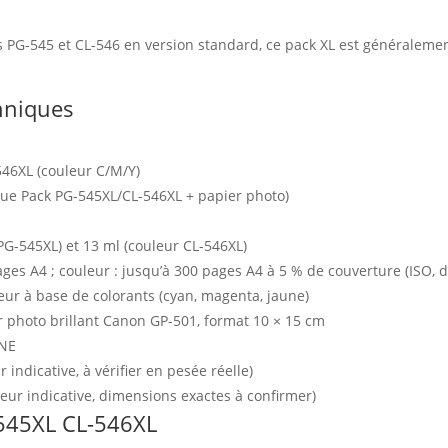
es PG-545 et CL-546 en version standard, ce pack XL est généralem
chniques
546XL (couleur C/M/Y)
ue Pack PG-545XL/CL-546XL + papier photo)
PG-545XL) et 13 ml (couleur CL-546XL)
ages A4 ; couleur : jusqu’à 300 pages A4 à 5 % de couverture (ISO, 
eur à base de colorants (cyan, magenta, jaune)
er photo brillant Canon GP-501, format 10 × 15 cm
INE
r indicative, à vérifier en pesée réelle)
leur indicative, dimensions exactes à confirmer)
545XL CL-546XL