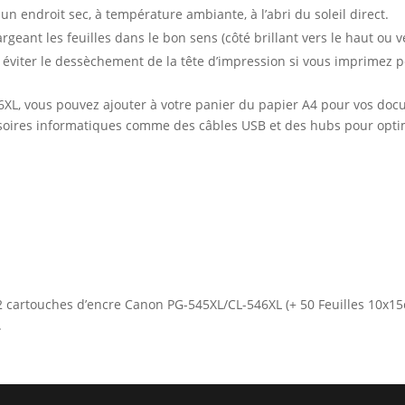
n endroit sec, à température ambiante, à l’abri du soleil direct.
geant les feuilles dans le bon sens (côté brillant vers le haut ou v
éviter le dessèchement de la tête d’impression si vous imprimez p
XL, vous pouvez ajouter à votre panier du papier A4 pour vos doc
oires informatiques comme des câbles USB et des hubs pour optimi
k 2 cartouches d’encre Canon PG-545XL/CL-546XL (+ 50 Feuilles 10x1
.