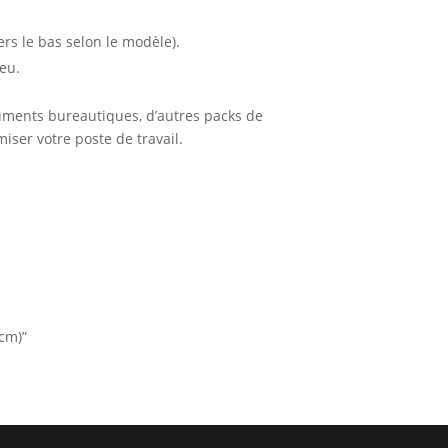
ers le bas selon le modèle).
eu.
uments bureautiques, d’autres packs de
ser votre poste de travail.
5cm)”