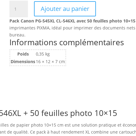
quantité
Ajouter au panier
de
Pack
Pack Canon PG-545XL CL-546XL avec 50 feuilles photo 10×15
2
imprimantes PIXMA, idéal pour imprimer des documents nets e
cartouches
bureau.
d'encre
Informations complémentaires
Canon
PG-
Poids
0,35 kg
545XL/CL-
Dimensions
16 × 12 × 7 cm
546XL
(+
50
Feuilles
10x15cm)
46XL + 50 feuilles photo 10×15
illes de papier photo 10×15 cm est une solution pratique et éco
llant de qualité. Ce pack à haut rendement XL combine une cartou