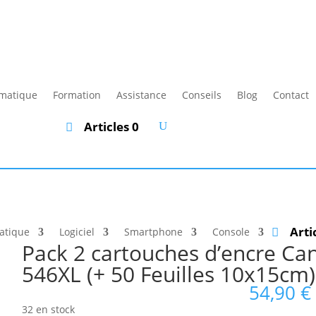
rmatique
Formation
Assistance
Conseils
Blog
Contact
Articles 0
Arti
atique
Logiciel
Smartphone
Console
Pack 2 cartouches d’encre C
546XL (+ 50 Feuilles 10x15cm)
54,90
€
32 en stock