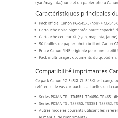
cyan/magenta/jaune et un papier photo Canon 
Caractéristiques principales d
Pack officiel Canon PG-545XL (noir) + CL-546
Cartouche noire pigmentée haute capacité d’
Cartouche couleur XL (cyan, magenta, jaune) 
50 feuilles de papier photo brillant Canon G
Encre Canon FINE originale pour une fiabilit
Pack multi-usage : documents du quotidien, 
Compatibilité imprimantes C
Ce pack Canon PG-545XL CL-546XL est conçu po
référence de vos cartouches actuelles ou la c
Séries PIXMA TR : TR4551, TR4650, TR4651 (li
Séries PIXMA TS : TS3350, TS3351, TS3352, T
Autres modèles courants utilisant les référ
le manuel de l’imprimante).