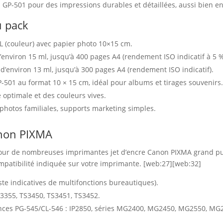
GP-501 pour des impressions durables et détaillées, aussi bien e
u pack
XL (couleur) avec papier photo 10×15 cm.
environ 15 ml, jusqu’à 400 pages A4 (rendement ISO indicatif à 5 %
d’environ 13 ml, jusqu’à 300 pages A4 (rendement ISO indicatif).
P-501 au format 10 × 15 cm, idéal pour albums et tirages souvenirs
é optimale et des couleurs vives.
photos familiales, supports marketing simples.
anon PIXMA
ur de nombreuses imprimantes jet d’encre Canon PIXMA grand public
ompatibilité indiquée sur votre imprimante. [web:27][web:32]
ste indicatives de multifonctions bureautiques).
S3355, TS3450, TS3451, TS3452.
ences PG-545/CL-546 : IP2850, séries MG2400, MG2450, MG2550, MG25