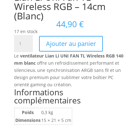
Wireless RGB – 14cm
(Blanc)
44,90
€
17 en stock
quantité
Ajouter au panier
de
Ventilateur
Le
ventilateur Lian Li UNI FAN TL Wireless RGB 140
de
mm blanc
offre un refroidissement performant et
boitier
silencieux, une synchronisation ARGB sans fil et un
Lian
design premium pour sublimer votre boîtier PC
Li
orienté gaming ou création.
Uni
Informations
Fan
complémentaires
TL
Wireless
Poids
0,3 kg
RGB
Dimensions
15 × 21 × 5 cm
-
14cm
(Blanc)