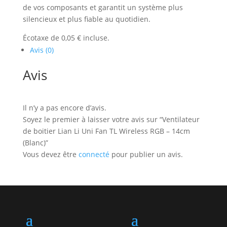
de vos composants et garantit un système plus
silencieux et plus fiable au quotidien.
Écotaxe de 0,05 € incluse.
Avis (0)
Avis
Il n’y a pas encore d’avis.
Soyez le premier à laisser votre avis sur “Ventilateur
de boitier Lian Li Uni Fan TL Wireless RGB – 14cm
(Blanc)”
Vous devez être
connecté
pour publier un avis.