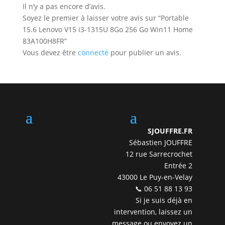
Il n’y a pas encore d’avis.
Soyez le premier à laisser votre avis sur “Portable
15.6 Lenovo V15 i3-1315U 8Go 256 Go Win11 Home
83A100H8FR”
Vous devez être
connecté
pour publier un avis.
SJOUFFRE.FR
Sébastien JOUFFRE
12 rue Sarrecrochet
Entrée 2
43000 Le Puy-en-Velay
📞 06 51 88 13 93
Si je suis déjà en
intervention, laissez un
message ou envoyez un