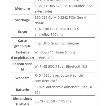
8 Go LPDDR5 5200 MHz (soudée, non
Mémoire
extensible)
SSD 256 Go M.2 2242 PCIe Gen 4
Stockage
NVMe
15,6″ Full HD 1920×1080, IPS
Écran
antireflet, 300 nits
Carte
Intel UHD Graphics intégrée
graphique
Système
Windows 11 Home 64 bits
d’exploitation
(préinstallé)
Réseau sans
Wi-Fi 6E (802.11be), Bluetooth 5.3
fil
FHD 1080p avec obturateur de
Webcam
confidentialité
52 Wh, autonomie annoncée jusqu’à
Batterie
10 h
Dimensions
35,70 × 23,50 × 1,95 cm
(L×P×H)