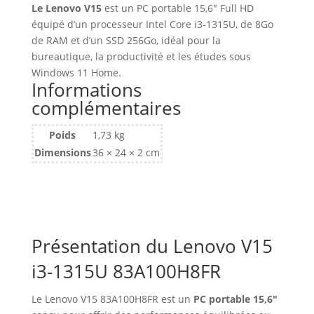
Portable
Le Lenovo V15
est un PC portable 15,6″ Full HD
15.6
équipé d’un processeur Intel Core i3-1315U, de 8Go
Lenovo
de RAM et d’un SSD 256Go, idéal pour la
V15
bureautique, la productivité et les études sous
i3-
Windows 11 Home.
1315U
Informations
8Go
complémentaires
256
Go
Poids
1,73 kg
Win11
Dimensions
36 × 24 × 2 cm
Home
83A100H8FR
Présentation du Lenovo V15
i3-1315U 83A100H8FR
Le Lenovo V15 83A100H8FR est un
PC portable 15,6″