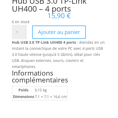
Hub USB 3.0 TP-Link
UH400 – 4 ports
15,90
€
6 en stock
quantité
Ajouter au panier
de
Hub
Hub USB 3.0 TP-Link UH400 4 ports
: étendez en un
USB
instant la connectique de votre PC avec 4 ports USB
3.0
3.0 haute vitesse (jusqu’à 5 Gbit/s), idéal pour clés
TP-
USB, disques externes, souris, claviers et
Link
smartphones.
UH400
Informations
-
complémentaires
4
ports
Poids
0,15 kg
Dimensions
7,1 × 7,1 × 16,6 cm