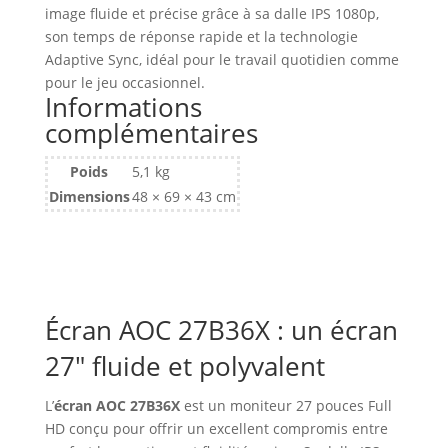
27"
image fluide et précise grâce à sa dalle IPS 1080p,
AOC
son temps de réponse rapide et la technologie
Basic
Adaptive Sync, idéal pour le travail quotidien comme
B3
pour le jeu occasionnel.
27B36X
Informations
Full
complémentaires
HD
144Hz
Poids
5,1 kg
(Noir)
Dimensions
48 × 69 × 43 cm
Écran AOC 27B36X : un écran
27″ fluide et polyvalent
L’
écran AOC 27B36X
est un moniteur 27 pouces Full
HD conçu pour offrir un excellent compromis entre