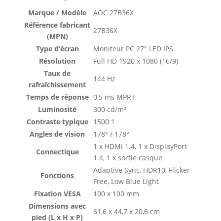
Marque / Modèle
AOC 27B36X
Référence fabricant
27B36X
(MPN)
Type d’écran
Moniteur PC 27″ LED IPS
Résolution
Full HD 1920 x 1080 (16/9)
Taux de
144 Hz
rafraîchissement
Temps de réponse
0,5 ms MPRT
Luminosité
300 cd/m²
Contraste typique
1500:1
Angles de vision
178° / 178°
1 x HDMI 1.4, 1 x DisplayPort
Connectique
1.4, 1 x sortie casque
Adaptive Sync, HDR10, Flicker-
Fonctions
Free, Low Blue Light
Fixation VESA
100 x 100 mm
Dimensions avec
61,6 x 44,7 x 20,6 cm
pied (L x H x P)