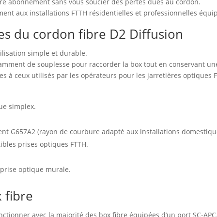
otre abonnement sans vous soucier des pertes dues au cordon.
ment aux installations FTTH résidentielles et professionnelles équi
les du cordon fibre D2 Diffusion
ilisation simple et durable.
isamment de souplesse pour raccorder la box tout en conservant une
s à ceux utilisés par les opérateurs pour les jarretières optiques 
que simplex.
t G657A2 (rayon de courbure adapté aux installations domestiques,
ibles prises optiques FTTH.
 prise optique murale.
 fibre
nctionner avec la majorité des box fibre équipées d’un port SC-APC