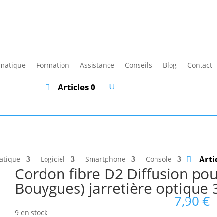
rmatique
Formation
Assistance
Conseils
Blog
Contact
Articles 0
Arti
atique
Logiciel
Smartphone
Console
Cordon fibre D2 Diffusion pou
Bouygues) jarretière optique 
7,90
€
9 en stock