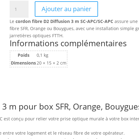
quantité
Ajouter au panier
de
Cordon
Le
cordon fibre D2 Diffusion 3 m SC-APC/SC-APC
assure une 
fibre
fibre SFR, Orange ou Bouygues, avec une installation simple 
D2
jarretières optiques FTTH.
Diffusion
Informations complémentaires
pour
Box
Poids
0,1 kg
(SFR,
Dimensions
20 × 15 × 2 cm
Orange,
Bouygues)
jarretière
optique
3m
(Blanc)
n 3 m pour box SFR, Orange, Bouygue
C est conçu pour relier votre prise optique murale à votre box int
le entre votre logement et le réseau fibre de votre opérateur.