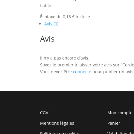
fiable.
Écotaxe de 0,13 € incluse.
Avis (0)
Avis
Il n’y a pas encore d’avis.
Soyez le premier à laisser votre avis sur “Cord
Vous devez être
connecté
pour publier un avis
CGV
Mon compte
Mentions légales
Panier
Politique de cookies
Validation de