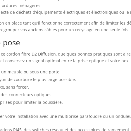
les ordures ménagères.
lecte de déchets d’équipements électriques et électroniques ou le r
n en place tant qu’il fonctionne correctement afin de limiter les d
egrouper vos anciens câbles pour un recyclage en une seule fois.
e pose
ce cordon fibre D2 Diffusion, quelques bonnes pratiques sont à re
 et conservez un signal optimal entre la prise optique et votre box.
re un meuble ou sous une porte.
ayon de courbure le plus large possible.
xe, sans forcer.
 des connecteurs optiques.
rises pour limiter la poussière.
ter votre installation avec une multiprise parafoudre ou un ondule
ordons RJ45, des switches réseau et des accessoires de rangement d