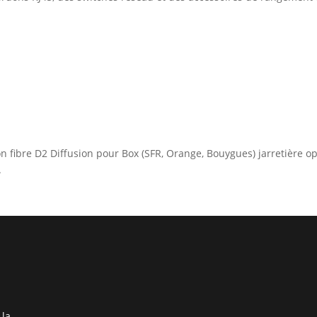
on fibre D2 Diffusion pour Box (SFR, Orange, Bouygues) jarretière o
.
 la