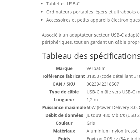
Tablettes USB‑C.
Ordinateurs portables légers et ultrabooks 
Accessoires et petits appareils électroniques
Associé à un adaptateur secteur USB‑C adapté
périphériques, tout en gardant un câble propr
Tableau des spécification
Marque
Verbatim
Référence fabricant
31850 (code détaillant 318
EAN / SKU
0023942318507
Type de câble
USB‑C mâle vers USB‑C m
Longueur
1,2 m
Puissance maximale
60W (Power Delivery 3.0, 
Débit de données
Jusqu’à 480 Mbit/s (USB 2
Couleur
Gris
Matériaux
Aluminium, nylon tressé,
Poids
Environ 0,05 kg (54 g indic