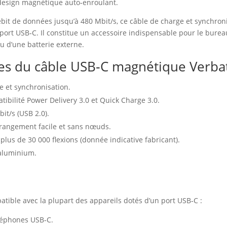
 design magnétique auto‑enroulant.
it de données jusqu’à 480 Mbit/s, ce câble de charge et synchroni
n port USB‑C. Il constitue un accessoire indispensable pour le bur
 d’une batterie externe.
ales du câble USB‑C magnétique Verba
e et synchronisation.
ibilité Power Delivery 3.0 et Quick Charge 3.0.
it/s (USB 2.0).
rangement facile et sans nœuds.
plus de 30 000 flexions (donnée indicative fabricant).
 aluminium.
ible avec la plupart des appareils dotés d’un port USB‑C :
léphones USB‑C.