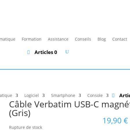
rmatique
Formation
Assistance
Conseils
Blog
Contact
Articles 0
Arti
atique
Logiciel
Smartphone
Console
Câble Verbatim USB-C magn
(Gris)
19,90
€
Rupture de stock