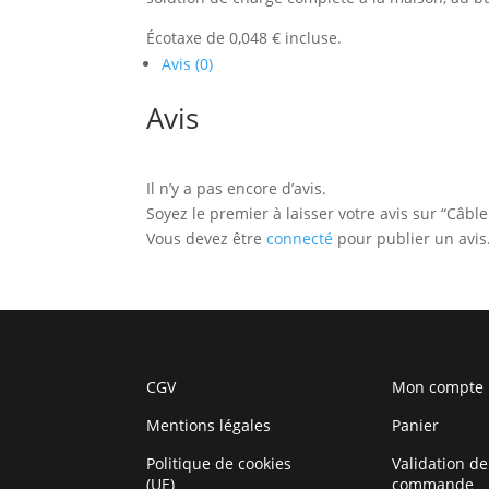
Écotaxe de 0,048 € incluse.
Avis (0)
Avis
Il n’y a pas encore d’avis.
Soyez le premier à laisser votre avis sur “Câ
Vous devez être
connecté
pour publier un avis
CGV
Mon compte
Mentions légales
Panier
Politique de cookies
Validation de
(UE)
commande