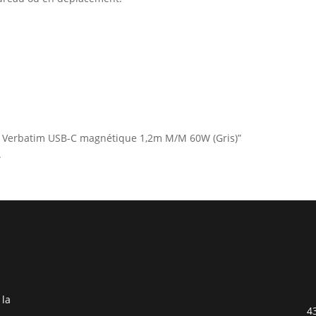
ble Verbatim USB-C magnétique 1,2m M/M 60W (Gris)”
.
 la
4