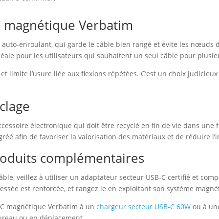
C magnétique Verbatim
 auto‑enroulant, qui garde le câble bien rangé et évite les nœuds 
ale pour les utilisateurs qui souhaitent un seul câble pour plusie
et limite l’usure liée aux flexions répétées. C’est un choix judicieu
yclage
essoire électronique qui doit être recyclé en fin de vie dans une
gréé afin de favoriser la valorisation des matériaux et de réduire 
 produits complémentaires
âble, veillez à utiliser un adaptateur secteur USB‑C certifié et co
tressée est renforcée, et rangez le en exploitant son système magn
B‑C magnétique Verbatim à un
chargeur secteur USB‑C 60W
ou à u
bureau ou en déplacement.