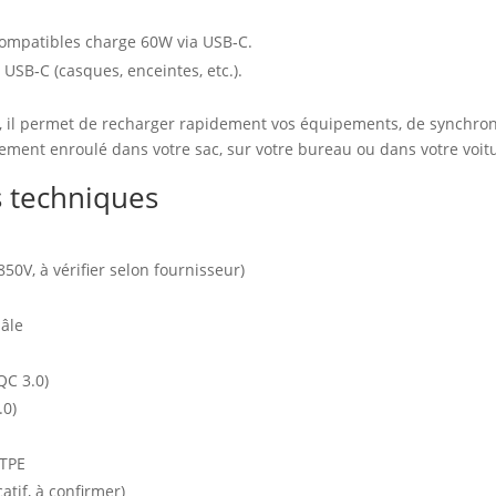
compatibles charge 60W via USB‑C.
 USB‑C (casques, enceintes, etc.).
, il permet de recharger rapidement vos équipements, de synchron
ement enroulé dans votre sac, sur votre bureau ou dans votre voit
s techniques
50V, à vérifier selon fournisseur)
âle
QC 3.0)
.0)
 TPE
atif, à confirmer)