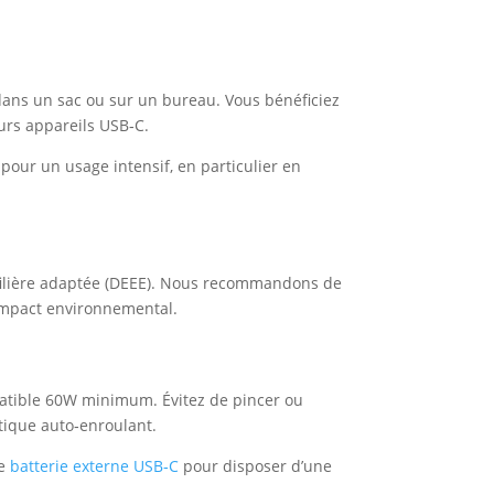
dans un sac ou sur un bureau. Vous bénéficiez
urs appareils USB‑C.
x pour un usage intensif, en particulier en
 filière adaptée (DEEE). Nous recommandons de
l’impact environnemental.
mpatible 60W minimum. Évitez de pincer ou
étique auto‑enroulant.
ne
batterie externe USB‑C
pour disposer d’une