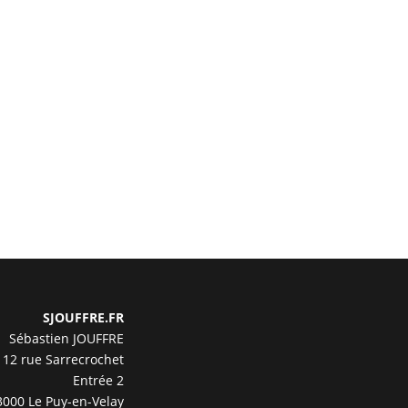
SJOUFFRE.FR
Sébastien JOUFFRE
12 rue Sarrecrochet
Entrée 2
3000 Le Puy-en-Velay