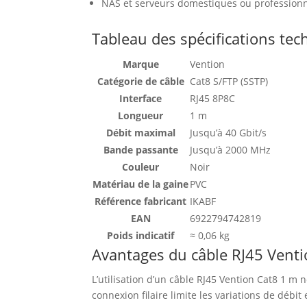
NAS et serveurs domestiques ou professionn
Tableau des spécifications te
Marque
Vention
Catégorie de câble
Cat8 S/FTP (SSTP)
Interface
RJ45 8P8C
Longueur
1 m
Débit maximal
Jusqu’à 40 Gbit/s
Bande passante
Jusqu’à 2000 MHz
Couleur
Noir
Matériau de la gaine
PVC
Référence fabricant
IKABF
EAN
6922794742819
Poids indicatif
≈ 0,06 kg
Avantages du câble RJ45 Venti
L’utilisation d’un câble RJ45 Vention Cat8 1 m n
connexion filaire limite les variations de débit