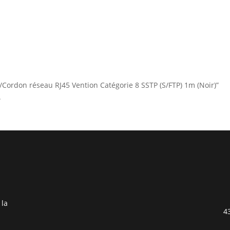
e/Cordon réseau RJ45 Vention Catégorie 8 SSTP (S/FTP) 1m (Noir)”
.
 la
4