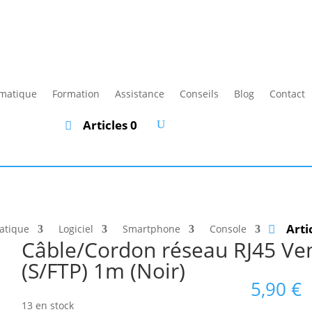
rmatique
Formation
Assistance
Conseils
Blog
Contact
Articles 0
Arti
atique
Logiciel
Smartphone
Console
Câble/Cordon réseau RJ45 Ven
(S/FTP) 1m (Noir)
5,90
€
13 en stock