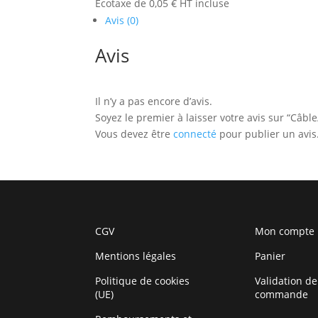
Écotaxe de 0,05 € HT incluse
Avis (0)
Avis
Il n’y a pas encore d’avis.
Soyez le premier à laisser votre avis sur “Câbl
Vous devez être
connecté
pour publier un avis
CGV
Mon compte
Mentions légales
Panier
Politique de cookies
Validation de
(UE)
commande