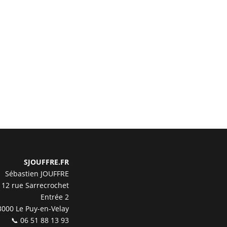
SJOUFFRE.FR
Sébastien JOUFFRE
12 rue Sarrecrochet
Entrée 2
3000 Le Puy-en-Velay
📞 06 51 88 13 93