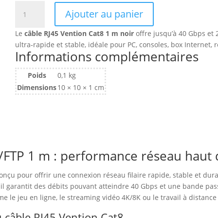
quantité
Ajouter au panier
de
Câble/Cordon
Le
câble RJ45 Vention Cat8 1 m noir
offre jusqu’à 40 Gbps et
réseau
ultra‑rapide et stable, idéale pour PC, consoles, box Internet,
RJ45
Informations complémentaires
Vention
Catégorie
Poids
0,1 kg
8
Dimensions
10 × 10 × 1 cm
SSTP
(S/FTP)
1m
(Noir)
S/FTP 1 m : performance réseau haut 
onçu pour offrir une connexion réseau filaire rapide, stable et dur
, il garantit des débits pouvant atteindre 40 Gbps et une bande pas
 le jeu en ligne, le streaming vidéo 4K/8K ou le travail à distance 
u câble RJ45 Vention Cat8